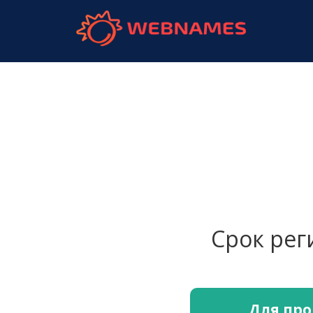
webnames.
Срок ре
Для про