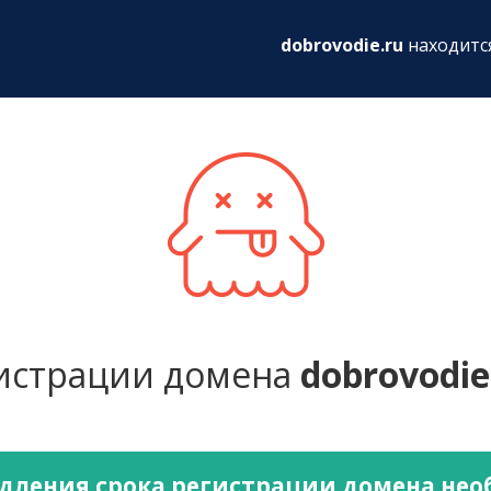
ru
dobrovodie.ru
находитс
гистрации домена
dobrovodie
дления срока регистрации домена не