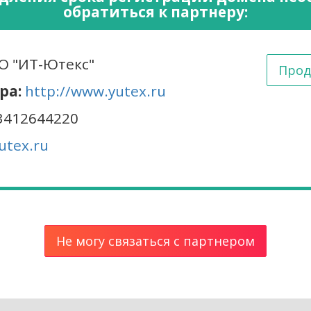
обратиться к партнеру:
 "ИТ-Ютекс"
Прод
ра:
http://www.yutex.ru
3412644220
utex.ru
Не могу связаться с партнером