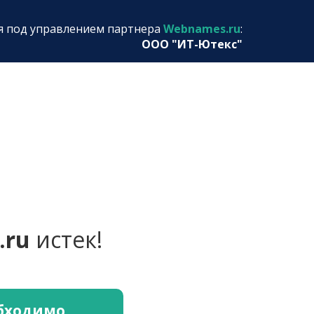
я под управлением партнера
Webnames.ru
:
ООО "ИТ-Ютекс"
.ru
истек!
обходимо